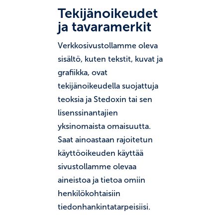
Tekijänoikeudet
ja tavaramerkit
Verkkosivustollamme oleva
sisältö, kuten tekstit, kuvat ja
grafiikka, ovat
tekijänoikeudella suojattuja
teoksia ja Stedoxin tai sen
lisenssinantajien
yksinomaista omaisuutta.
Saat ainoastaan rajoitetun
käyttöoikeuden käyttää
sivustollamme olevaa
aineistoa ja tietoa omiin
henkilökohtaisiin
tiedonhankintatarpeisiisi.